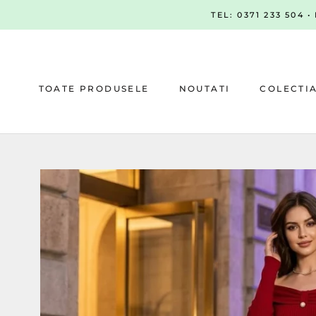
Sari
TEL: 0371 233 504 
la
continut
TOATE PRODUSELE
NOUTATI
COLECTI
NOUTATI
COLECTI