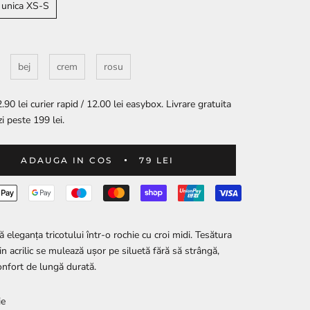
 unica XS-S
bej
crem
rosu
.90 lei curier rapid / 12.00 lei easybox. Livrare gratuita
i peste 199 lei.
ADAUGA IN COS
79 LEI
 eleganța tricotului într-o rochie cu croi midi. Tesătura
in acrilic se mulează ușor pe siluetă fără să strângă,
onfort de lungă durată.
ie