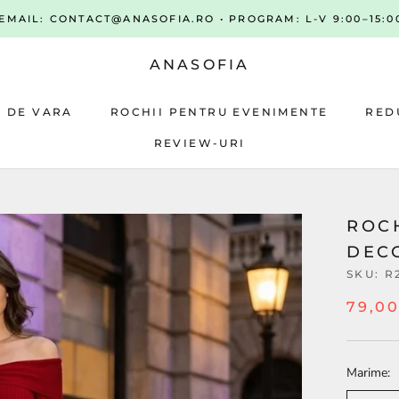
• EMAIL: CONTACT@ANASOFIA.RO • PROGRAM: L-V 9:00–15:00
ANASOFIA
A DE VARA
ROCHII PENTRU EVENIMENTE
RED
REVIEW-URI
A DE VARA
ROCHII PENTRU EVENIMENTE
REVIEW-URI
RED
ROCH
DECO
SKU:
R
79,00
Marime: