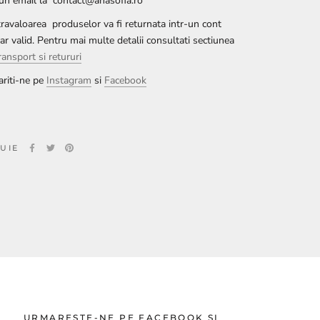
-un email la contact@anasofia.ro
ravaloarea produselor va fi returnata intr-un cont
ar valid. Pentru mai multe detalii consultati sectiunea
ransport si retururi
riti-ne pe
Instagram
si
Facebook
BUIE
URMARESTE-NE PE FACEBOOK SI