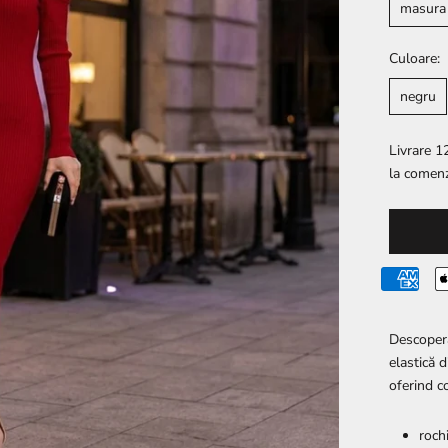
masura
Culoare:
negru
Livrare 12
la comenz
Descoperă
elastică d
oferind c
roch