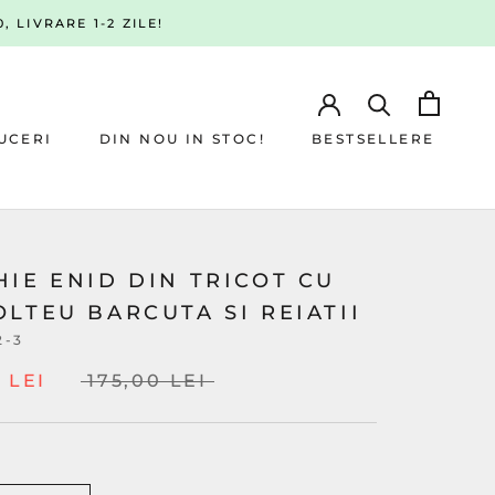
, LIVRARE 1-2 ZILE!
UCERI
DIN NOU IN STOC!
BESTSELLERE
UCERI
DIN NOU IN STOC!
BESTSELLERE
IE ENID DIN TRICOT CU
LTEU BARCUTA SI REIATII
2-3
 LEI
175,00 LEI