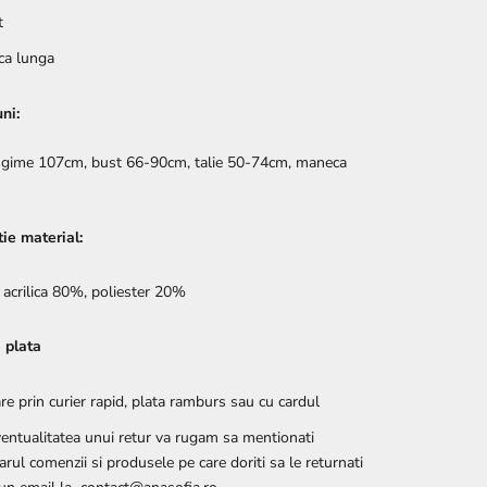
t
a lunga
ni:
gime 107cm, bust 66-90cm, talie 50-74cm, maneca
ie material:
a acrilica 80%, poliester 20%
i plata
are prin curier rapid, plata ramburs sau cu cardul
ventualitatea unui retur va rugam sa mentionati
rul comenzii si produsele pe care doriti sa le returnati