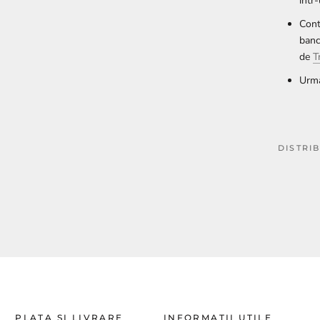
intr
Cont
banc
de
T
Urma
DISTRI
PLATA SI LIVRARE
INFORMATII UTILE