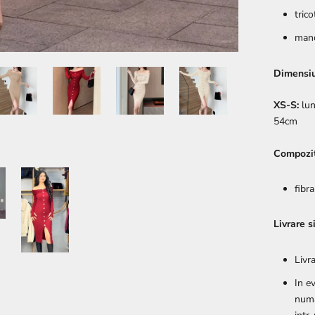
trico
manc
Dimensiu
XS-S:
lun
54cm
Compozit
fibr
Livrare s
Livr
In e
numa