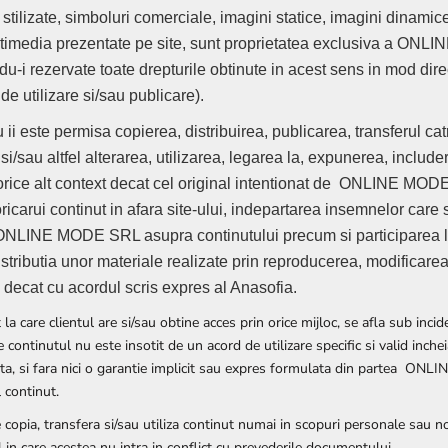
 stilizate, simboluri comerciale, imagini statice, imagini dinamice
ltimedia prezentate pe site, sunt proprietatea exclusiva a ON
ndu-i rezervate toate drepturile obtinute in acest sens in mod dire
 de utilizare si/sau publicare).
 ii este permisa copierea, distribuirea, publicarea, transferul catr
si/sau altfel alterarea, utilizarea, legarea la, expunerea, include
 orice alt context decat cel original intentionat de ONLINE MOD
ricarui continut in afara site-ului, indepartarea insemnelor care 
 ONLINE MODE SRL asupra continutului precum si participarea la
stributia unor materiale realizate prin reproducerea, modificare
, decat cu acordul scris expres al Anasofia.
 la care clientul are si/sau obtine acces prin orice mijloc, se afla sub inc
re continutul nu este insotit de un acord de utilizare specific si valid inc
a, si fara nici o garantie implicit sau expres formulata din partea ON
l continut.
 copia, transfera si/sau utiliza continut numai in scopuri personale sau 
 in care acestea nu intra in conflict cu prevederile documentului.