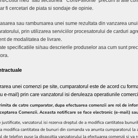
ont/Cosul meu” sau sectiunea “Cont/Favorite” precum si alte co
r fi cercetari de piata si sondaje de opinie.
asarea sau rambursarea unei sume rezultata din vanzarea unui
torului, prin utilizarea serviciilor procesatorului de carduri agr
ent de modalitatea de livrare.
ate specificatiile si/sau descrierile produselor asa cum sunt prec
ora.
tractuale
strarea unei comenzi pe site, cumparatorul este de acord cu for
au e-mail) prin care vanzatorul isi deruleaza operatiunile comerc
rimita de catre cumparator, dupa efectuarea comenzii are rol de info
ceptarea Comenzii. Aceasta notificare se face electronic (e-mail) sau
justificate, vanzatorul isi rezerva dreptul de a modifica cantitatea bunuri
 modifica cantitatea de bunuri din comanda va anunta cumparatorul la 
l de telefon puse la dispozitia vanzatorului la efectuarea comenzii si va