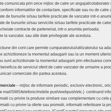
ie comunicata prin orice mijloc de catre un angajat/colaborator 
conform informatiilor de contactare, specificate sau nu de catre 
ate de bunurile si/sau tarifele practicate de vanzator intr-o anum
te de bunurile si/sau serviciile si/sau tarifele practicate de catre
ncheiate contracte de parteneriat, intr-o anumita perioada;
e la vanzator, sau alte date privilegiate ale acestuia.
ctiune din cont care permite cumparatorului/utilizatorului sa a
le achizitioneze la momentul adaugarii sau la un moment ulterior
u sunt achizitionate la momentul adaugarii prin efectuarea com
beneficia de serviciul oferit de catre vanzator de urmarire a pro
nicari comerciale din partea acestuia.
merciale
– mijloc de informare periodic, exclusiv electronic, ori
i: e-mail/SMS/telefonic/mobile push/webpush/etc.) continand inf
ormatii cu privire la produse similare sau complementare cu cele p
ormatii cu privire la oferte sau promotii, informatii referitoare la