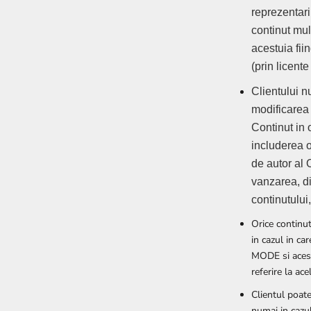
reprezentari
continut mu
acestuia fii
(prin licente
Clientului nu
modificarea 
Continut in
includerea o
de autor al
vanzarea, di
continutului
Orice continut
in cazul in ca
MODE si acest
referire la ace
Clientul poate
numai in cazul