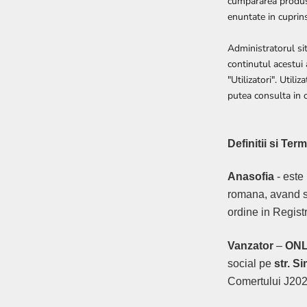
cumpararea produsel
enuntate in cuprin
Administratorul si
continutul acestui 
"Utilizatori". Utili
putea consulta in
Definitii si Ter
Anasofia
- este
romana, avand s
ordine in Regis
Vanzator
–
ONL
social pe
str. S
Comertului J202