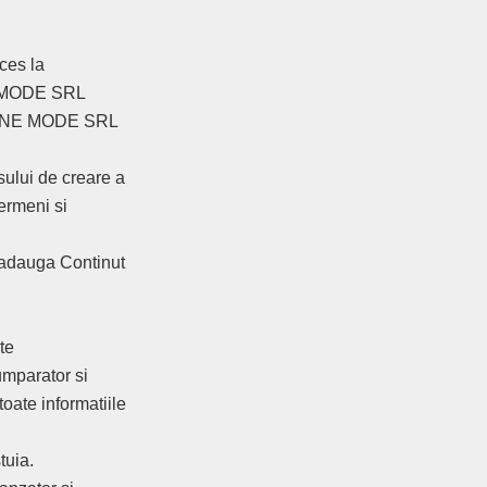
ces la
NE MODE SRL
 ONLINE MODE SRL
esului de creare a
Termeni si
 adauga Continut
te
umparator si
toate informatiile
tuia.