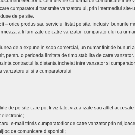
document electronic ce intervine ca forma de comunicare intre v
care cumparatorul transmite vanzatorului, prin intermediul site-ul
oduse de pe site.
ii
– orice produs sau serviciu, listat pe site, inclusiv bunurile m
meaza a fi furnizate de catre vanzator, cumparatorului ca urmar
iunea de a expune in scop comercial, un numar finit de bunuri 
init, pentru o perioada limitata de timp stabilita de catre vanzator.
zinta contractul la distanta incheiat intre vanzator si cumparator
 a vanzatorului si a cumparatorului.
iile de pe site care pot fi vizitate, vizualizate sau altfel accesate 
electronic;
carui e-mail trimis cumparatorilor de catre vanzator prin mijloac
mijloc de comunicare disponibil;