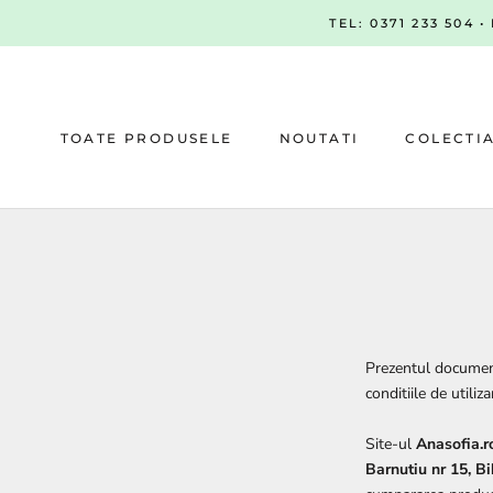
Sari
TEL: 0371 233 504 
la
continut
TOATE PRODUSELE
NOUTATI
COLECTI
NOUTATI
COLECTI
Prezentul document 
conditiile de utiliz
Site-ul
Anasofia.r
Barnutiu nr 15, B