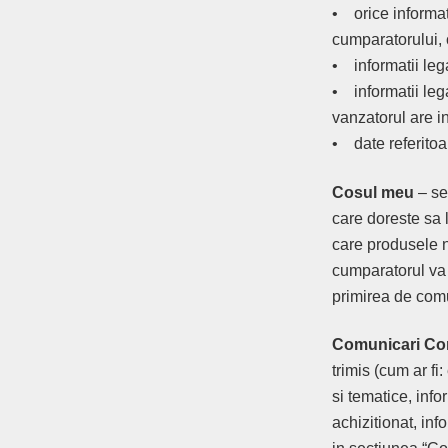
• orice informat
cumparatorului, 
• informatii leg
• informatii lega
vanzatorul are i
• date referitoar
Cosul meu
– se
care doreste sa 
care produsele n
cumparatorul va 
primirea de comu
Comunicari Co
trimis (cum ar f
si tematice, inf
achizitionat, inf