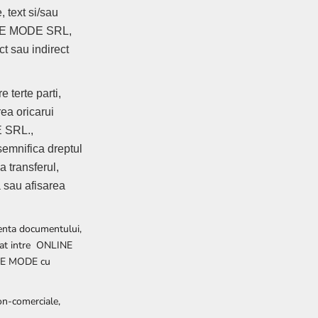
, text si/sau
LINE MODE SRL,
ct sau indirect
e terte parti,
rea oricarui
E SRL.,
semnifica dreptul
 transferul,
a sau afisarea
identa documentului,
heiat intre ONLINE
LINE MODE cu
non-comerciale,