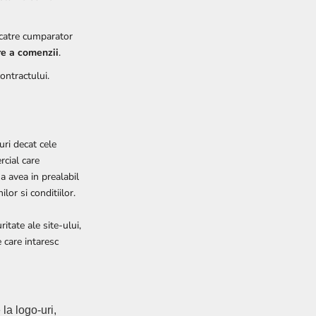
 catre cumparator
re a comenzii
.
ontractului.
uri decat cele
rcial care
a avea in prealabil
lor si conditiilor.
itate ale site-ului,
 care intaresc
la logo-uri,