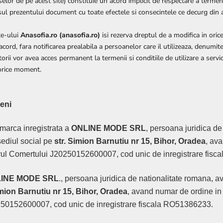
or de pe acest site) constituie un acord implicit de respectare a termenil
sul prezentului document cu toate efectele si consecintele ce decurg din 
te-ului
Anasofia.ro (anasofia.ro)
isi rezerva dreptul de a modifica in or
acord, fara notificarea prealabila a persoanelor care il utilizeaza, denumit
zatorii vor avea acces permanent la termenii si conditiile de utilizare a servic
 orice moment.
meni
 marca inregistrata a
ONLINE MODE SRL
, persoana juridica de
ediul social pe
str. Simion Barnutiu nr 15, Bihor, Oradea
, av
trul Comertului J20250152600007, cod unic de inregistrare fis
INE MODE SRL
., persoana juridica de nationalitate romana, a
imion Barnutiu nr 15, Bihor, Oradea
, avand numar de ordine in
50152600007, cod unic de inregistrare fiscala RO51386233.