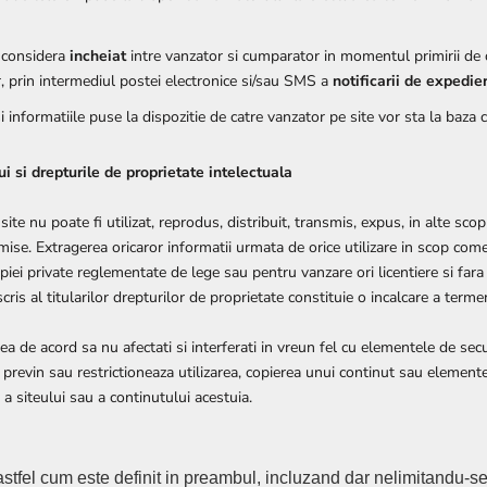
 considera
incheiat
intre vanzator si cumparator in momentul primirii de
, prin intermediul postei electronice si/sau SMS a
notificarii de expedie
informatiile puse la dispozitie de catre vanzator pe site vor sta la baza c
ui si drepturile de proprietate intelectuala
site nu poate fi utilizat, reprodus, distribuit, transmis, expus, in alte scop
mise. Extragerea oricaror informatii urmata de orice utilizare in scop come
iei private reglementate de lege sau pentru vanzare ori licentiere si fara 
is al titularilor drepturilor de proprietate constituie o incalcare a termeni
 de acord sa nu afectati si interferati in vreun fel cu elementele de secur
previn sau restrictioneaza utilizarea, copierea unui continut sau elemente
e a siteului sau a continutului acestuia.
astfel cum este definit in preambul, incluzand dar nelimitandu-se 