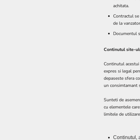
achitata.
Contractul se
de la vanzator
Documentul si 
Continutul site-ul
Continutul acestui 
expres si legal per
depaseste sfera cop
un consimtamant scr
Sunteti de asemenea
cu elementele care 
limitele de utilizar
Continutul, 