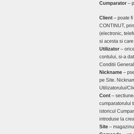
Cumparator
– 
Client
– poate fi
CONTINUT, prin 
(electronic, tel
si acesta si car
Utilizator
– orice
contului, si-a da
Conditii General
Nickname
– pse
pe Site. Nickname
Utilizatorului/C
Cont
– sectiune
cumparatorului t
istoricul Cumpara
introduse la cre
Site
– magazinul