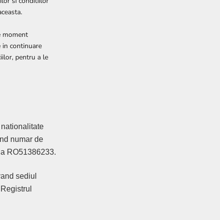
or si conditiilor
aceasta.
ice moment
e in continuare
iilor, pentru a le
 nationalitate
and numar de
cala RO51386233.
vand sediul
 Registrul