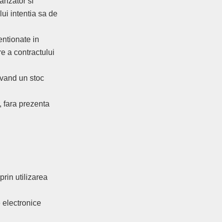
anzator si
ui intentia sa de
entionate in
e a contractului
avand un stoc
, fara prezenta
prin utilizarea
e electronice