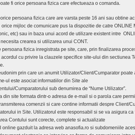
poate fi orice persoana fizica care efectueaza o comanda.
 orice persoana fizica care are varsta peste 16 ani sau obtine ac
orice mijloc de comunicare pus la dispozitie de catre ONLI
efonic, etc) sau in baza unui acord de utilizare existent intre
e necesita crearea si utilizarea unui CONT.
 persoana fizica inregistrata pe site, care, prin finalizarea proc
t acordul cu privire la clauzele specifice site-ului din sectiunea 
e.
udonim prin care un anumit Utilizator/Client/Cumparator poate
-ul este asociat informatiilor din Site ale
lientului/Cumparatorului sub denumirea de “Nume Utilizator”.
a din site formata dintr-o adresa de e-mail si o parola care permi
ransmiterea comenzii si care contine informatii despre Client/C
torului in Site. Utilizatorul este responsabil si se va asigura ca 
area Contului sunt corecte, complete si actualizate
 online gazduit la adresa web anasofia.ro si subdomeniile aces