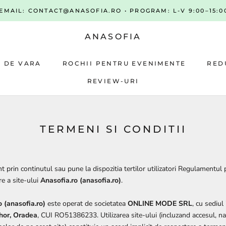
• EMAIL: CONTACT@ANASOFIA.RO • PROGRAM: L-V 9:00–15:00
ANASOFIA
A DE VARA
ROCHII PENTRU EVENIMENTE
RED
REVIEW-URI
A DE VARA
ROCHII PENTRU EVENIMENTE
REVIEW-URI
RED
TERMENI SI CONDITII
prin continutul sau pune la dispozitia tertilor utilizatori Regulamentul p
are a site-ului
Anasofia.ro (anasofia.ro)
.
o (anasofia.ro)
este operat de societatea
ONLINE MODE
SRL
, cu sediul
ihor, Oradea
, CUI RO51386233. Utilizarea site-ului (incluzand accesul, na