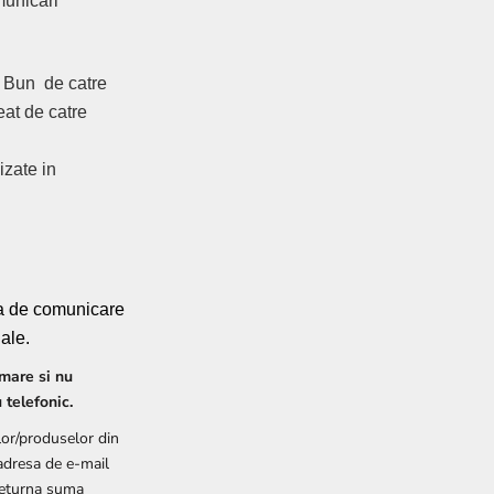
municari
 Bun de catre
eat de catre
izate in
ma de comunicare
iale.
rmare si nu
 telefonic.
lor/produselor din
adresa de e-mail
 returna suma