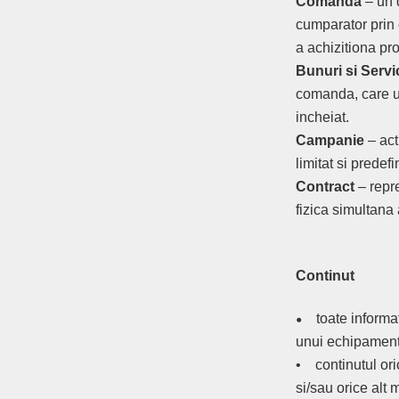
Comanda
– un 
cumparator prin 
a achizitiona pr
Bunuri si Servic
comanda, care ur
incheiat.
Campanie
– act
limitat si predef
Contract
– repre
fizica simultana
Continut
•
toate informat
unui echipament 
• continutul ori
si/sau orice alt 