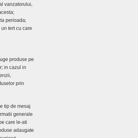
al vanzatorului,
acesta;
ita perioada;
 un tert cu care
dauge produse pe
; in cazul in
enzii,
duselor prin
ce tip de mesaj
ormatii generale
e care le-ati
 produse adaugate