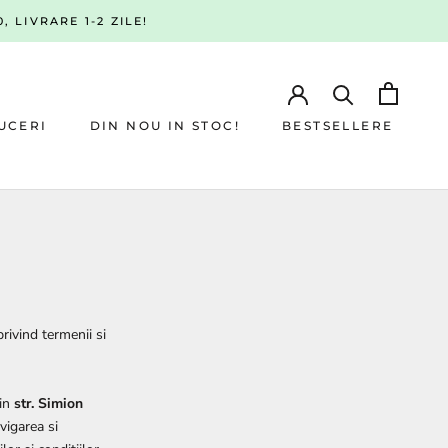
, LIVRARE 1-2 ZILE!
UCERI
DIN NOU IN STOC!
BESTSELLERE
UCERI
DIN NOU IN STOC!
BESTSELLERE
rivind termenii si
 in
str. Simion
vigarea si