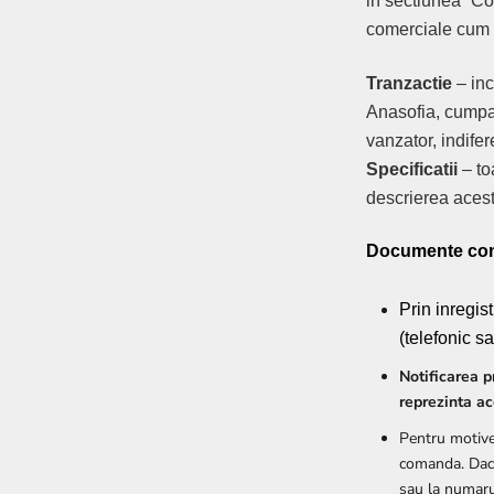
in sectiunea “C
comerciale cum a
Tranzactie
– inc
Anasofia, cumpara
vanzator, indifer
Specificatii
– to
descrierea acest
Documente con
Prin inregi
(telefonic s
Notificarea p
reprezinta ac
Pentru motive 
comanda. Daca
sau la numaru