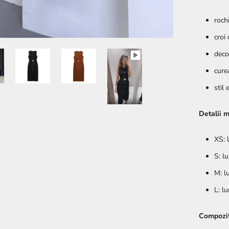
roch
croi 
deco
curea
stil 
Detalii 
XS: 
S: l
M: l
L: l
Compozit