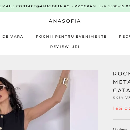
• EMAIL: CONTACT@ANASOFIA.RO • PROGRAM: L-V 9:00–15:00
ANASOFIA
A DE VARA
ROCHII PENTRU EVENIMENTE
RED
REVIEW-URI
A DE VARA
ROCHII PENTRU EVENIMENTE
REVIEW-URI
RED
ROC
META
CAT
SKU:
V
165,0
Marime: