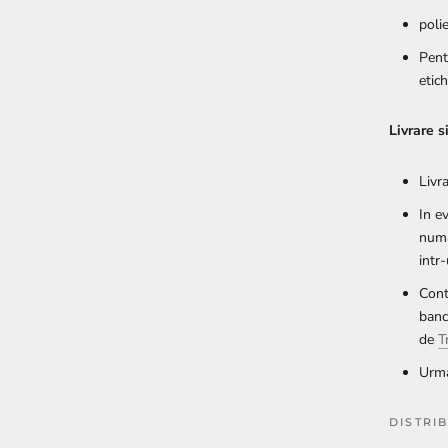
poli
Pent
etic
Livrare s
Livr
In e
numa
intr
Cont
banc
de
T
Urma
DISTRI