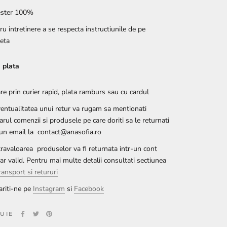
ester 100%
ru intretinere a se respecta instructiunile de pe
heta
i plata
are prin curier rapid, plata ramburs sau cu cardul
ventualitatea unui retur va rugam sa mentionati
rul comenzii si produsele pe care doriti sa le returnati
-un email la contact@anasofia.ro
ravaloarea produselor va fi returnata intr-un cont
ar valid. Pentru mai multe detalii consultati sectiunea
ransport si retururi
riti-ne pe
Instagram
si
Facebook
BUIE