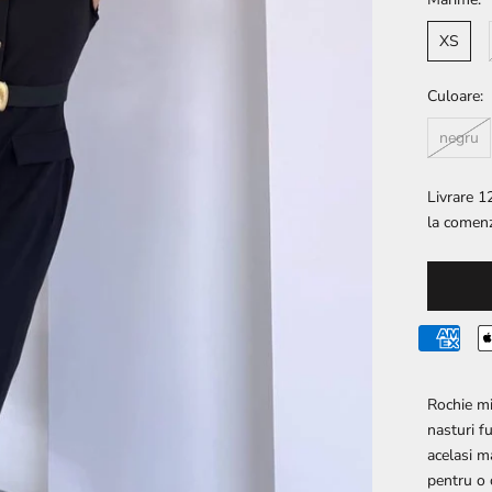
XS
Culoare:
negru
Livrare 12
la comenz
Rochie mi
nasturi fu
acelasi m
pentru o 