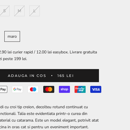
S
M
L
maro
.90 lei curier rapid / 12.00 lei easybox. Livrare gratuita
i peste 199 lei.
ADAUGA IN COS
165 LEI
di cu croi tip creion, decolteu rotund continuat cu
nctionali. Talia este evidentiata printr-o curea din
aterial cu catarama. Este un model elegant, potrivit atat
cina in oras cat si pentru un eveniment important.