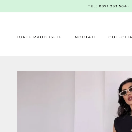
Sari
TEL: 0371 233 504 
la
continut
TOATE PRODUSELE
NOUTATI
COLECTI
NOUTATI
COLECTI