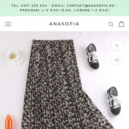
Sari
TEL: 0371 233 504 • EMAIL: CONTACT@ANASOFIA.RO •
la
PROGRAM: L-V 9:00–15:00, LIVRARE 1-2 ZILE!
continut
ANASOFIA