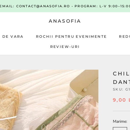
• EMAIL: CONTACT@ANASOFIA.RO • PROGRAM: L-V 9:00–15:00
ANASOFIA
A DE VARA
ROCHII PENTRU EVENIMENTE
RED
REVIEW-URI
A DE VARA
ROCHII PENTRU EVENIMENTE
REVIEW-URI
RED
CHI
DAN
SKU:
G
9,00 
Marime: