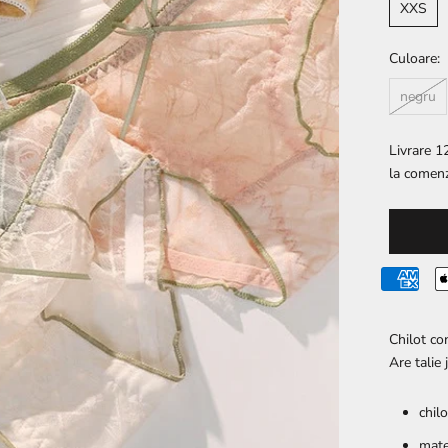
XXS
Culoare:
negru
Livrare 12
la comenz
Chilot co
Are talie 
chilo
mate