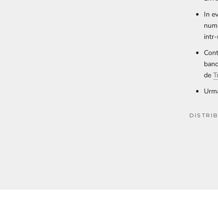
In e
numa
intr
Cont
banc
de
T
Urma
DISTRI