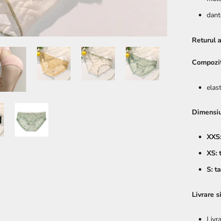
dant
Returul a
Compozit
elas
Dimensi
XXS:
XS: 
S: t
Livrare s
Livr