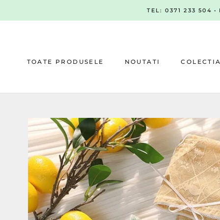
Sari
TEL: 0371 233 504 
la
continut
TOATE PRODUSELE
NOUTATI
COLECTI
NOUTATI
COLECTI