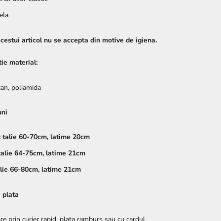
ela
cestui articol nu se accepta din motive de igiena.
ie material:
tan, poliamida
uni
 talie 60-70cm, latime 20cm
talie 64-75cm, latime 21cm
alie 66-80cm, latime 21cm
i plata
are prin curier rapid, plata ramburs sau cu cardul