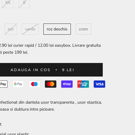
XS
S
roz
verde
roz deschis
crem
.90 lei curier rapid / 12.00 lei easybox. Livrare gratuita
i peste 199 lei.
ADAUGA IN COS
9 LEI
nfectionat din dantela usor transparenta , usor elastica.
joasa si dublura intre picioare.
t
rial usor elastic