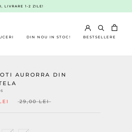
, LIVRARE 1-2 ZILE!
UCERI
DIN NOU IN STOC!
BESTSELLERE
UCERI
DIN NOU IN STOC!
BESTSELLERE
LOTI AURORRA DIN
TELA
16
LEI
29,00 LEI